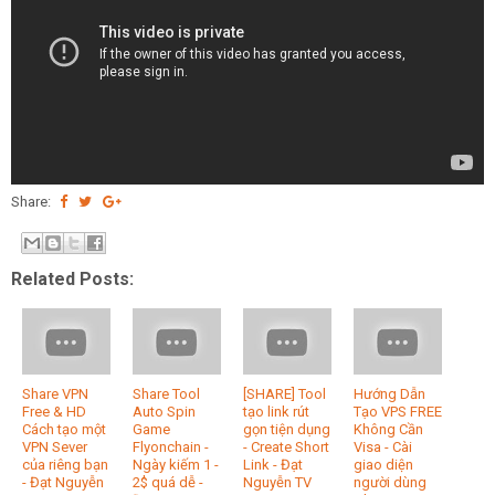
Share:
Related Posts:
Share VPN
Share Tool
[SHARE] Tool
Hướng Dẫn
Free & HD
Auto Spin
tạo link rút
Tạo VPS FREE
Cách tạo một
Game
gọn tiện dụng
Không Cần
VPN Sever
Flyonchain -
- Create Short
Visa - Cài
của riêng bạn
Ngày kiếm 1 -
Link - Đạt
giao diện
- Đạt Nguyễn
2$ quá dễ -
Nguyễn TV
người dùng