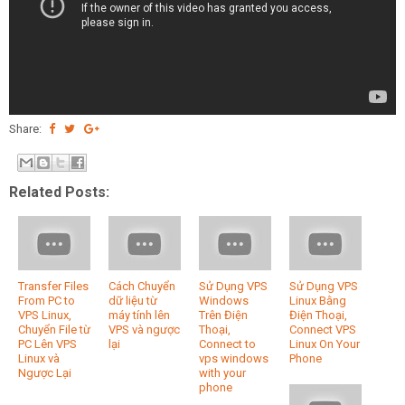
Share:
Related Posts:
Transfer Files
Cách Chuyển
Sử Dụng VPS
Sử Dụng VPS
From PC to
dữ liệu từ
Windows
Linux Bằng
VPS Linux,
máy tính lên
Trên Điện
Điện Thoại,
Chuyển File từ
VPS và ngược
Thoại,
Connect VPS
PC Lên VPS
lại
Connect to
Linux On Your
Linux và
vps windows
Phone
Ngược Lại
with your
phone