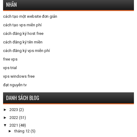
NHÃN
cách tạo một website đơn giản
cách tạo vps miễn phí
cách đăng ký host free
cách đăng ký tên miền
cách đăng ký vps miễn phí
free vps
vps trial
vps windows free
đạt nguyễn tv
DANH SÁCH BLOG
►
2023
(2)
►
2022
(51)
▼
2021
(48)
►
tháng 12
(5)