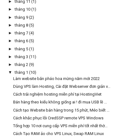
►
tháng 11
(1)
►
tháng 10
(1)
►
tháng 9
(2)
►
tháng 8
(5)
►
tháng 7
(4)
►
tháng 6
(5)
►
tháng 5
(1)
►
tháng 3
(11)
►
tháng 2
(9)
▼
tháng 1
(10)
Làm website bắn pháo hoa mừng năm mới 2022
Dùng VPS làm Hosting, Cài đặt Webserver đơn giản v...
Cách trải nghiệm hosting miễn phí tại HostingViet
Bán hàng theo kiểu không giống ai ! đi mua USB lề ...
Cách tạo Website bán hàng trong 15 phút, Méo biết ...
Cách khắc phục lỗi CredSSP remote VPS Windows
Tổng hợp 10 nơi cung cấp VPS miễn phí tốt nhất thờ...
Cách Tạo RAM ảo cho VPS Linux, Swap RAM Linux