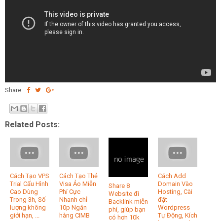
Share:
Related Posts:
Cách Tạo VPS
Cách Tạo Thẻ
Cách Add
Trial Cấu Hình
Visa Ảo Miễn
Domain Vào
Share 8
Cao Dùng
Phí Cực
Hosting, Cài
Website đi
Trong 3h, Số
Nhanh chỉ
đặt
Backlink miễn
lượng không
10p Ngân
Wordpress
phí, giúp bạn
giới hạn, ...
hàng CIMB
Tự Động, Kích
có hơn 10k