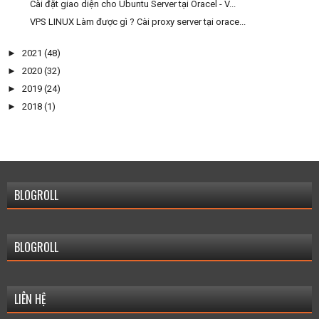
Cài đặt giao diện cho Ubuntu Server tại Oracel - V...
VPS LINUX Làm được gì ? Cài proxy server tại orace...
►
2021
(48)
►
2020
(32)
►
2019
(24)
►
2018
(1)
BLOGROLL
BLOGROLL
LIÊN HỆ