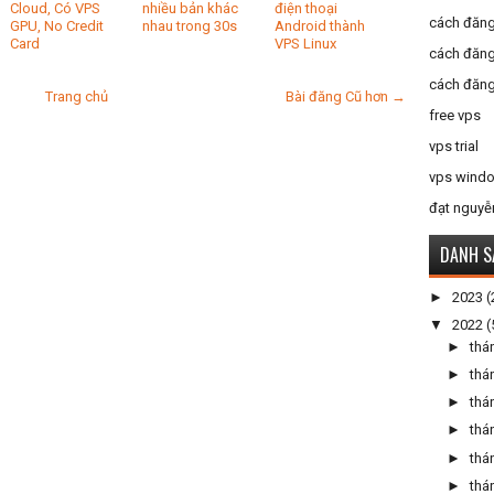
Cloud, Có VPS
nhiều bản khác
điện thoại
cách đăng
GPU, No Credit
nhau trong 30s
Android thành
Card
VPS Linux
cách đăng
cách đăng
Trang chủ
Bài đăng Cũ hơn →
free vps
vps trial
vps windo
đạt nguyễ
DANH S
►
2023
(
▼
2022
(
►
thá
►
thá
►
thá
►
thá
►
thá
►
thá