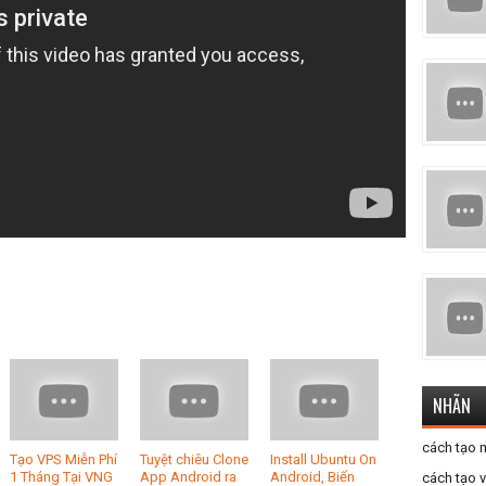
NHÃN
cách tạo 
Tạo VPS Miễn Phí
Tuyệt chiêu Clone
Install Ubuntu On
1 Tháng Tại VNG
App Android ra
Android, Biến
cách tạo 