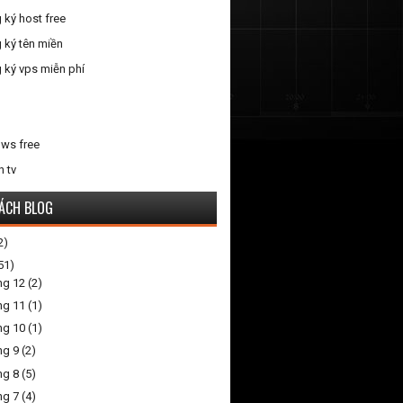
 ký host free
 ký tên miền
 ký vps miễn phí
ws free
n tv
ÁCH BLOG
2)
51)
ng 12
(2)
ng 11
(1)
ng 10
(1)
ng 9
(2)
ng 8
(5)
ng 7
(4)