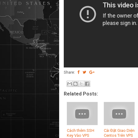
Share:
Related Posts:
Cách thêm SSH
Cài Đặt Giao Diện
Key Vào VPS
Centos Trên VPS