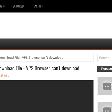
»
»
RY
FEATURED
HEALTH
Download File - VPS Browser can't download
wnload File - VPS Browser can't download
Popula
ét nào: