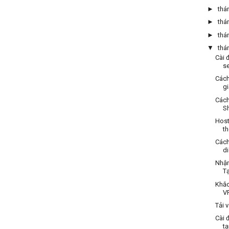
►
thá
►
thá
►
thá
▼
thá
Cài 
se
Cách
g
Cách
Sh
Host
th
Cách
di
Nhận
Tạ
Khắc
VP
Tải 
Cài 
tạ