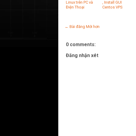
Linux trên PC và
, Install GUI
Điện Thoại
Centos VPS
← Bài đăng Mới hơn
0 comments:
Đăng nhận xét