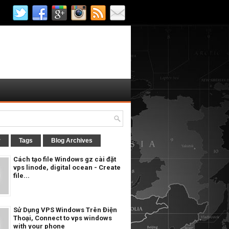
r
Tags
Blog Archives
Cách tạo file Windows gz cài đặt
vps linode, digital ocean - Create
file...
Sử Dụng VPS Windows Trên Điện
Thoại, Connect to vps windows
with your phone