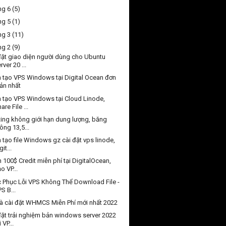
ng 6
(5)
ng 5
(1)
ng 3
(11)
ng 2
(9)
đặt giao diện người dùng cho Ubuntu
rver 20 ...
 tạo VPS Windows tại Digital Ocean đơn
iản nhất
 tạo VPS Windows tại Cloud Linode,
are File ...
ing không giới hạn dung lượng, băng
ông 13,5...
 tạo file Windows gz cài đặt vps linode,
git...
 100$ Credit miễn phí tại DigitalOcean,
o VP...
 Phục Lỗi VPS Không Thể Download File -
S B...
và cài đặt WHMCS Miễn Phí mới nhất 2022
đặt trải nghiệm bản windows server 2022
i VP...