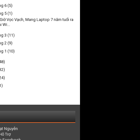
ng 6
(5)
ng 5
(1)
Giờ Vọc Vạch, Mang Laptop 7 năm tuổi ra
i Wi...
ng 3
(11)
ng 2
(9)
ng 1
(10)
48)
32)
24)
1)
ạt Nguyễn
Hỗ Trợ
rên Facebook