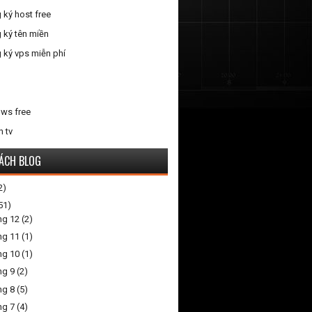
 ký host free
 ký tên miền
 ký vps miễn phí
ws free
n tv
ÁCH BLOG
2)
51)
ng 12
(2)
ng 11
(1)
ng 10
(1)
ng 9
(2)
ng 8
(5)
ng 7
(4)