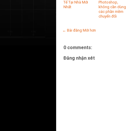
Tế Tại Nhà Mới
Photoshop,
Nhất
không cần dùng
các phần mềm
chuyển đổi
← Bài đăng Mới hơn
0 comments:
Đăng nhận xét