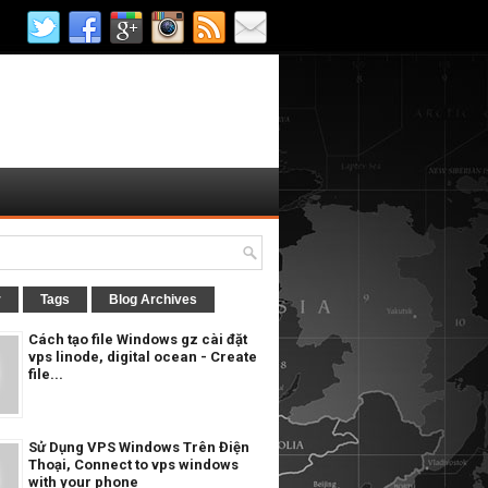
r
Tags
Blog Archives
Cách tạo file Windows gz cài đặt
vps linode, digital ocean - Create
file...
Sử Dụng VPS Windows Trên Điện
Thoại, Connect to vps windows
with your phone