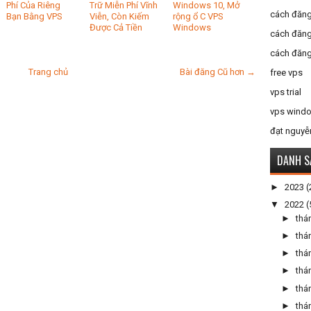
Phí Của Riêng
Trữ Miễn Phí Vĩnh
Windows 10, Mở
cách đăng
Bạn Bằng VPS
Viễn, Còn Kiếm
rộng ổ C VPS
Được Cả Tiền
Windows
cách đăng
cách đăng
Trang chủ
Bài đăng Cũ hơn →
free vps
vps trial
vps windo
đạt nguyễ
DANH S
►
2023
(
▼
2022
(
►
thá
►
thá
►
thá
►
thá
►
thá
►
thá