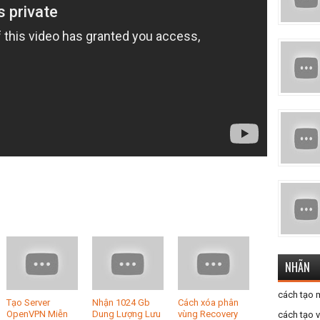
NHÃN
cách tạo 
Tạo Server
Nhận 1024 Gb
Cách xóa phân
OpenVPN Miễn
Dung Lượng Lưu
vùng Recovery
cách tạo 