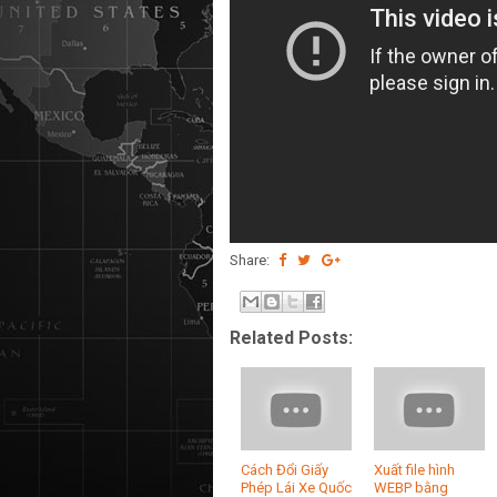
Share:
Related Posts:
Cách Đổi Giấy
Xuất file hình
Phép Lái Xe Quốc
WEBP bằng