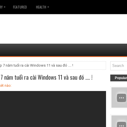
»
»
RY
FEATURED
HEALTH
7 năm tuổi ra cài Windows 11 và sau đó .... !
 năm tuổi ra cài Windows 11 và sau đó .... !
Popula
ét nào: