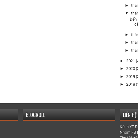
►
thá
▼
thá
Đến 
cà
►
thá
►
thá
►
thá
►
2021
(
►
2020
(
►
2019
(
►
2018
(
BLOGROLL
LIÊN HỆ
Kênh YT Đ
Nhóm FB 
Tìm tôi t