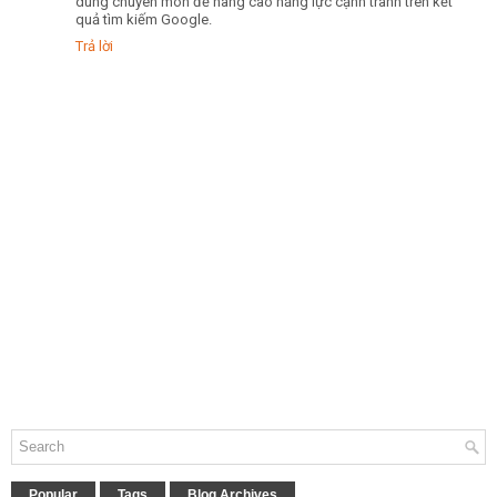
dung chuyên môn để nâng cao năng lực cạnh tranh trên kết
quả tìm kiếm Google.
Trả lời
Popular
Tags
Blog Archives