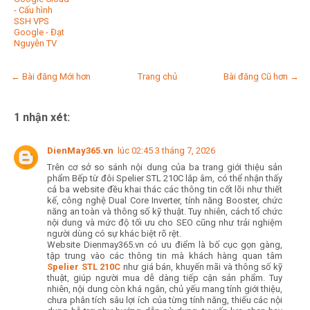
- Cấu hình
SSH VPS
Google - Đạt
Nguyễn TV
← Bài đăng Mới hơn
Trang chủ
Bài đăng Cũ hơn →
1 nhận xét:
DienMay365.vn
lúc 02:45 3 tháng 7, 2026
Trên cơ sở so sánh nội dung của ba trang giới thiệu sản
phẩm Bếp từ đôi Spelier STL 210C lắp âm, có thể nhận thấy
cả ba website đều khai thác các thông tin cốt lõi như thiết
kế, công nghệ Dual Core Inverter, tính năng Booster, chức
năng an toàn và thông số kỹ thuật. Tuy nhiên, cách tổ chức
nội dung và mức độ tối ưu cho SEO cũng như trải nghiệm
người dùng có sự khác biệt rõ rệt.
Website Dienmay365.vn có ưu điểm là bố cục gọn gàng,
tập trung vào các thông tin mà khách hàng quan tâm
Spelier STL 210C
như giá bán, khuyến mãi và thông số kỹ
thuật, giúp người mua dễ dàng tiếp cận sản phẩm. Tuy
nhiên, nội dung còn khá ngắn, chủ yếu mang tính giới thiệu,
chưa phân tích sâu lợi ích của từng tính năng, thiếu các nội