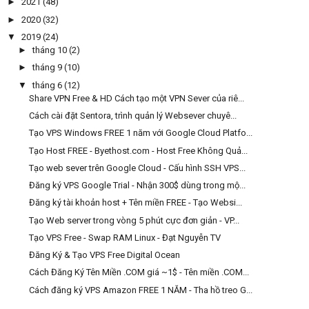
►
2021
(48)
►
2020
(32)
▼
2019
(24)
►
tháng 10
(2)
►
tháng 9
(10)
▼
tháng 6
(12)
Share VPN Free & HD Cách tạo một VPN Sever của riê...
Cách cài đặt Sentora, trình quản lý Websever chuyê...
Tạo VPS Windows FREE 1 năm với Google Cloud Platfo...
Tạo Host FREE - Byethost.com - Host Free Không Quả...
Tạo web sever trên Google Cloud - Cấu hình SSH VPS...
Đăng ký VPS Google Trial - Nhận 300$ dùng trong mộ...
Đăng ký tài khoản host + Tên miền FREE - Tạo Websi...
Tạo Web server trong vòng 5 phút cực đơn giản - VP...
Tạo VPS Free - Swap RAM Linux - Đạt Nguyễn TV
Đăng Ký & Tạo VPS Free Digital Ocean
Cách Đăng Ký Tên Miền .COM giá ~1$ - Tên miền .COM...
Cách đăng ký VPS Amazon FREE 1 NĂM - Tha hồ treo G...