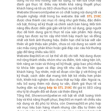
dung hỗ trợ như hướng dẫn sử dụng, tư vấn lựa chọn hay
đánh giá thực tế. Điều này khiến khả năng thuyết phục
khách hàng và tối ưu SEO chưa thực sự nổi bật.
Website ShowroomSpelier.vn có chất lượng nội dung tốt và
chuyên nghiệp nhất trong ba website. Bài viết
STL 210C
được chia thành các mục rõ ràng như giới thiệu, đặc điểm
nổi bật, thông số kỹ thuật và chính sách bán hàng. Mỗi tính
năng đều được diễn giải gắn với lợi ích sử dụng, giúp người
đọc dễ hình dung giá trị thực tế của sản phẩm. Nội dung
cũng tạo được sự tin cậy nhờ trình bày mạch lạc và đồng
nhất với hình ảnh thương hiệu. Điểm hạn chế là bài viết vẫn
thiên về giới thiệu sản phẩm, chưa có nội dung so sánh với
các mẫu cùng phân khúc hoặc giải đáp các câu hỏi thường
gặp để tăng chiều sâu SEO.
Website Bep365.vn có lợi thế về độ chi tiết. Nội dung được
mở rộng thành nhiều nhóm như ưu điểm, tính năng tiện ích,
tính năng an toàn và thông số kỹ thuật, giúp bao phủ nhiều
từ khóa liên quan và đáp ứng tốt nhu cầu tìm hiểu của
khách hàng. Tuy nhiên, một số đoạn còn lặp ý với thông số
kỹ thuật, cách diễn đạt mang tính liệt kê nhiều hơn phân
tích, khiến trải nghiệm đọc chưa thật sự hấp dẫn. Ngoài ra,
nếu bổ sung thêm nội dung tư vấn, đánh giá thực tế và
hướng dẫn sử dụng
bếp từ STL 210C
thì giá trị SEO cũng
như tỷ lệ chuyển đổi sẽ được cải thiện đáng kể.
Tổng thể, ShowroomSpelier.vn nổi bật về chất lượng trình
bày và khả năng thuyết phục, Bep365.vn mạnh về chiều sâu
nội dung và độ phủ từ khóa, còn Dienmay365.vn phù hợp
với mục tiêu bán hàng nhanh nhưng cần đầu tư thêm nội