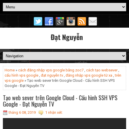
Đạt Nguyễn
Home
»
cách đăng nhập vps google bằng zoc7
,
cách tạo websever
,
cấu hình vps google
,
đạt nguyễn tv
,
đăng nhập vps google từ xa
,
trên
vps google
» Tạo web sever trên Google Cloud - Cấu hình SSH VPS
Google - Đạt Nguyễn TV
Tạo web sever trên Google Cloud - Cấu hình SSH VPS
Google - Đạt Nguyễn TV
tháng 6 08, 2019
1 nhận xét: