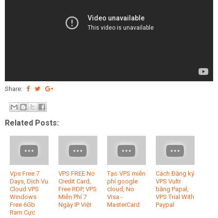
Share:
Related Posts:
Vps Free 7
VPS FREE No
Tạo VPS miễn
Cách Đăng ký
Days, Dịch Vụ
Credit Card,
phí google
VPS Vultr
Cloud VPS
Free RDP, VPS
cloud, No
bằng Papal,
Windows
Miễn Phí 7
Visa -
VPS Trial With
Free 6Gb
Ngày IP Việt
MasterCard
Paypal
Ram Cực