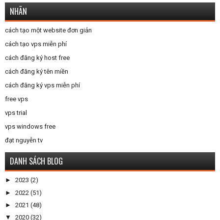
NHÃN
cách tạo một website đơn giản
cách tạo vps miễn phí
cách đăng ký host free
cách đăng ký tên miền
cách đăng ký vps miễn phí
free vps
vps trial
vps windows free
đạt nguyễn tv
DANH SÁCH BLOG
►
2023
(2)
►
2022
(51)
►
2021
(48)
▼
2020
(32)