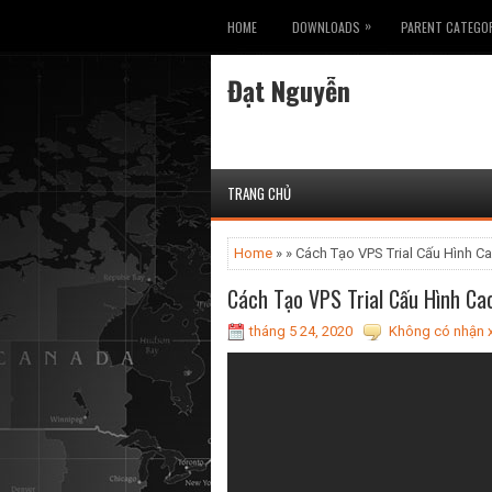
»
HOME
DOWNLOADS
PARENT CATEGO
Đạt Nguyễn
TRANG CHỦ
Home
» » Cách Tạo VPS Trial Cấu Hình Ca
Cách Tạo VPS Trial Cấu Hình Cao
tháng 5 24, 2020
Không có nhận x