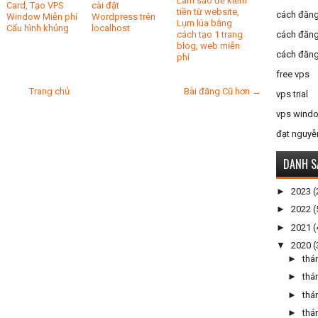
Làm sao để kiếm
Card, Tạo VPS
cài đặt
tiền từ website,
cách đăng
Window Miễn phí
Wordpress trên
Lụm lúa bằng
Cấu hình khủng
localhost
cách đăng
cách tạo 1 trang
blog, web miễn
cách đăng
phí
free vps
Trang chủ
Bài đăng Cũ hơn →
vps trial
vps windo
đạt nguyễ
DANH S
►
2023
(
►
2022
(
►
2021
(
▼
2020
(
►
thá
►
thá
►
thá
►
thá