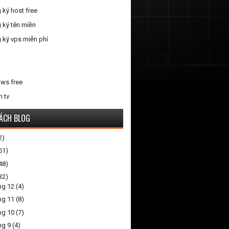
 ký host free
 ký tên miền
 ký vps miễn phí
ws free
n tv
ÁCH BLOG
2)
51)
48)
32)
ng 12
(4)
ng 11
(8)
ng 10
(7)
ng 9
(4)