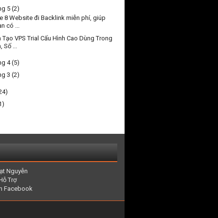
ng 5
(2)
e 8 Website đi Backlink miễn phí, giúp
n có ...
 Tạo VPS Trial Cấu Hình Cao Dùng Trong
, Số ...
ng 4
(5)
ng 3
(2)
24)
1)
ạt Nguyễn
Hỗ Trợ
rên Facebook