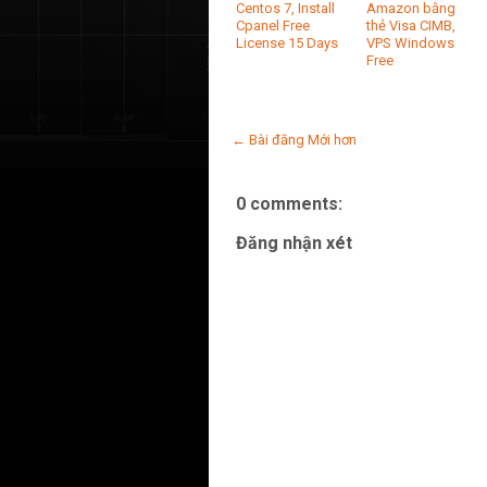
Centos 7, Install
Amazon bằng
Cpanel Free
thẻ Visa CIMB,
License 15 Days
VPS Windows
Free
← Bài đăng Mới hơn
0 comments:
Đăng nhận xét