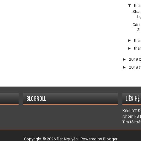
▼
thá
Shar
bạ
Cách
3h
►
thá
►
thá
►
2019
(
►
2018
(
BLOGROLL
LIÊN HỆ
Kênh YT Đ
Nhóm FB 
Tìm tôi t
Copyright ©
2026
Đạt Nguyễn
| Powered by
Blogger