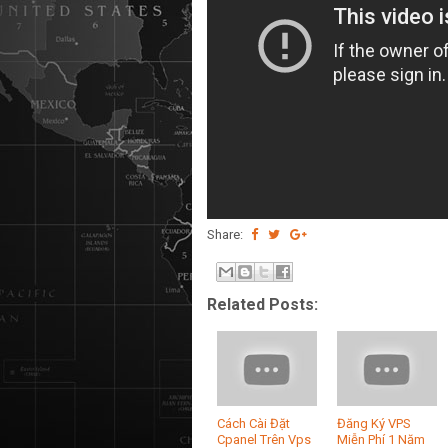
Share:
Related Posts:
Cách Cài Đặt
Đăng Ký VPS
Cpanel Trên Vps
Miễn Phí 1 Năm