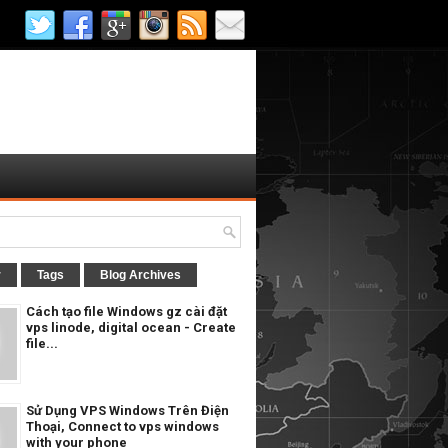
r
Tags
Blog Archives
Cách tạo file Windows gz cài đặt
vps linode, digital ocean - Create
file...
Sử Dụng VPS Windows Trên Điện
Thoại, Connect to vps windows
with your phone