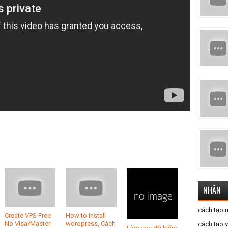
NHÃN
cách tạo 
Create VPS Free
How to install
No Visa/Master
wordpress, Cách
cách tạo 