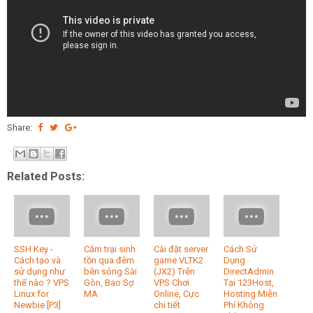
Share:
Related Posts:
SSH Key -
Cắm trại sinh
Cài đặt server
Cách Sử
Cách tạo và
tồn qua đêm
game VLTK2
Dụng
sử dụng như
bên sông Sài
(JX2) Trên
DirectAdmin
thế nào ? VPS
Gòn, Bao Sợ
VPS Chơi
Tại 123Host,
Linux for
MA
Online, Cực
Hosting Miễn
Newbie [P3]
chi tiết
Phí Không