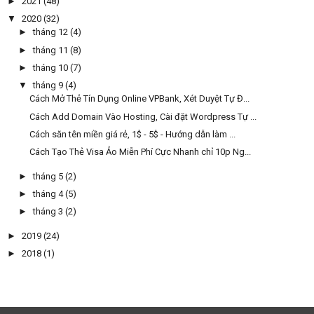
►
2021
(48)
▼
2020
(32)
►
tháng 12
(4)
►
tháng 11
(8)
►
tháng 10
(7)
▼
tháng 9
(4)
Cách Mở Thẻ Tín Dụng Online VPBank, Xét Duyệt Tự Đ...
Cách Add Domain Vào Hosting, Cài đặt Wordpress Tự ...
Cách săn tên miền giá rẻ, 1$ - 5$ - Hướng dẫn làm ...
Cách Tạo Thẻ Visa Ảo Miễn Phí Cực Nhanh chỉ 10p Ng...
►
tháng 5
(2)
►
tháng 4
(5)
►
tháng 3
(2)
►
2019
(24)
►
2018
(1)