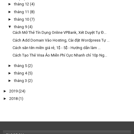
►
tháng 12
(4)
►
tháng 11
(8)
►
tháng 10
(7)
▼
tháng 9
(4)
Cách Mở Thẻ Tín Dụng Online VPBank, Xét Duyệt Tự Đ...
Cách Add Domain Vào Hosting, Cài đặt Wordpress Tự ...
Cách săn tên miền giá rẻ, 1$ - 5$ - Hướng dẫn làm ...
Cách Tạo Thẻ Visa Ảo Miễn Phí Cực Nhanh chỉ 10p Ng...
►
tháng 5
(2)
►
tháng 4
(5)
►
tháng 3
(2)
►
2019
(24)
►
2018
(1)