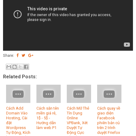
Share:
Related Posts:
Cách Add
Cách săn tên
Cách Mở Thẻ
Cách quay về
Domain Vào
miền giá rẻ,
Tín Dụng
giao diện
Hosting, Cài
1$ - 5$ -
Online
Facebook
đặt
Hướng dẫn
VPBank, Xét
phiên bản củ
Wordpress
làm web P1
Duyệt Tự
trên 2 trình
Tự Động, Kích
Động Cực
duyệt Friefox