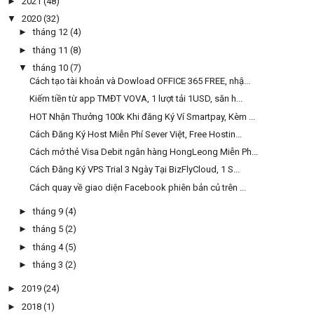
►
2021
(48)
▼
2020
(32)
►
tháng 12
(4)
►
tháng 11
(8)
▼
tháng 10
(7)
Cách tạo tài khoản và Dowload OFFICE 365 FREE, nhậ...
Kiếm tiền từ app TMĐT VOVA, 1 lượt tải 1USD, săn h...
HOT Nhận Thưởng 100k Khi đăng Ký Ví Smartpay, Kèm ...
Cách Đăng Ký Host Miễn Phí Sever Việt, Free Hostin...
Cách mở thẻ Visa Debit ngân hàng HongLeong Miễn Ph...
Cách Đăng Ký VPS Trial 3 Ngày Tại BizFlyCloud, 1 S...
Cách quay về giao diện Facebook phiên bản củ trên ...
►
tháng 9
(4)
►
tháng 5
(2)
►
tháng 4
(5)
►
tháng 3
(2)
►
2019
(24)
►
2018
(1)