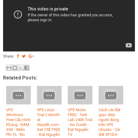
Share:
Related Posts:
VPS
VPS Linux
VPS Molie
Cách cài đặt
Windows
Trial 2 Month
FREE - Test
giao diện
Free Cấu Hình
at
Lab 240h Trial
người dùng
Khủng - RAM
Skysilk.com -
- No Credit -
trên VPS
30G - Miễn
Get 25$ FREE
Đạt Nguyễn
Ubuntu - Cài
Phí 1h - No
- Đạt Nguyễn
TV
đặt XFCE4 -