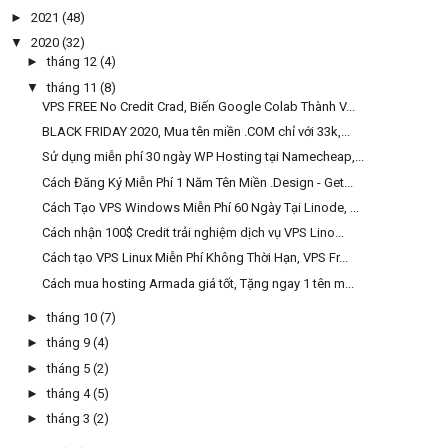
►
2021
(48)
▼
2020
(32)
►
tháng 12
(4)
▼
tháng 11
(8)
VPS FREE No Credit Crad, Biến Google Colab Thành V...
BLACK FRIDAY 2020, Mua tên miền .COM chỉ với 33k,...
Sử dụng miễn phí 30 ngày WP Hosting tại Namecheap,...
Cách Đăng Ký Miễn Phí 1 Năm Tên Miền .Design - Get...
Cách Tạo VPS Windows Miễn Phí 60 Ngày Tại Linode, ...
Cách nhận 100$ Credit trải nghiệm dịch vụ VPS Lino...
Cách tạo VPS Linux Miễn Phí Không Thời Hạn, VPS Fr...
Cách mua hosting Armada giá tốt, Tặng ngay 1 tên m...
►
tháng 10
(7)
►
tháng 9
(4)
►
tháng 5
(2)
►
tháng 4
(5)
►
tháng 3
(2)